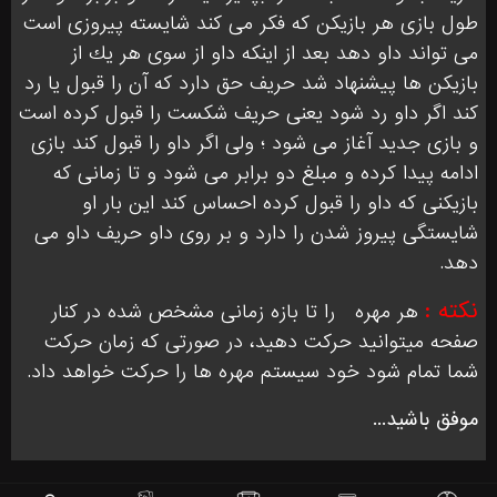
طول بازى هر بازيكن كه فكر مى كند شايسته پيروزى است
مى تواند داو دهد بعد از اينكه داو از سوى هر يك از
بازيكن ها پيشنهاد شد حريف حق دارد كه آن را قبول يا رد
كند اگر داو رد شود يعنى حريف شكست را قبول كرده است
و بازى جديد آغاز مى شود ؛ ولى اگر داو را قبول كند بازى
ادامه پيدا كرده و مبلغ دو برابر مى شود و تا زمانى كه
بازيكنى كه داو را قبول كرده احساس كند اين بار او
شايستگى پيروز شدن را دارد و بر روى داو حريف داو مى
دهد.
نکته :
هر مهره
را تا بازه زمانی مشخص شده در کنار
صفحه میتوانید حرکت دهید، در صورتی که زمان حرکت
شما تمام شود خود سیستم مهره ها را حرکت خواهد داد.
موفق باشید...