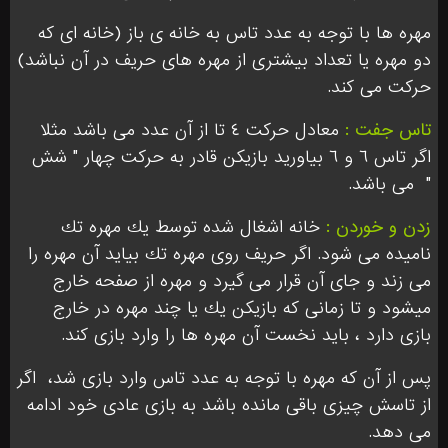
مهره ها با توجه به عدد تاس به خانه ى باز (خانه اى كه
دو مهره يا تعداد بيشترى از مهره هاى حريف در آن نباشد)
حركت مى كند.
تاس جفت :
معادل حركت ٤ تا از آن عدد مى باشد مثلا
اگر تاس ٦ و ٦ بياوريد بازيكن قادر به حرکت چهار " شش
"
مى باشد.
زدن و خوردن :
خانه اشغال شده توسط يك مهره تك
ناميده مى شود. اگر حريف روى مهره تك بيايد آن مهره را
مى زند و جاى آن قرار مى گيرد و مهره از صفحه خارج
میشود و تا زمانى كه بازيكن يك يا چند مهره در خارج
بازى دارد ، بايد نخست آن مهره ها را وارد بازى كند.
پس از آن كه مهره با توجه به عدد تاس وارد بازى شد،
اگر
از تاسش چيزى باقى مانده باشد به بازى عادى خود ادامه
مى دهد.