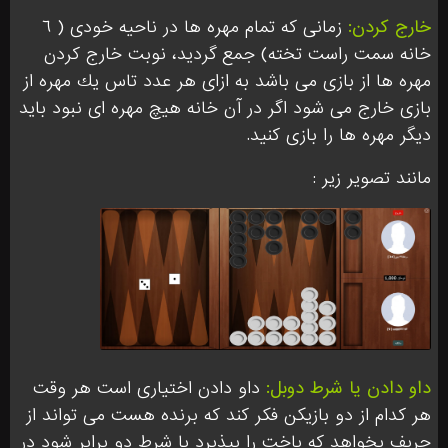
خارج كردن:
زمانى كه تمام مهره ها در ناحيه خودى ( ٦
خانه سمت راست تخته) جمع گرديد، نوبت خارج كردن
مهره ها از بازى مى باشد به ازاى هر عدد تاس يك مهره از
بازى خارج مى شود اگر در آن خانه هيچ مهره اى نبود بايد
ديگر مهره ها را بازى كنيد.
مانند تصویر زیر :
داو دادن يا شرط دوبل:
داو دادن اختيارى است هر وقت
هر كدام از دو بازيكن فكر كند كه برنده هست مى تواند از
حريف بخواهد كه باخت را بپذيرد يا شرط دو برابر شود در